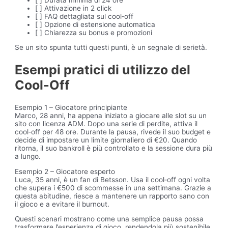
[ ] Attivazione in 2 click
[ ] FAQ dettagliata sul cool‑off
[ ] Opzione di estensione automatica
[ ] Chiarezza su bonus e promozioni
Se un sito spunta tutti questi punti, è un segnale di serietà.
Esempi pratici di utilizzo del
Cool‑Off
Esempio 1 – Giocatore principiante
Marco, 28 anni, ha appena iniziato a giocare alle slot su un
sito con licenza ADM. Dopo una serie di perdite, attiva il
cool‑off per 48 ore. Durante la pausa, rivede il suo budget e
decide di impostare un limite giornaliero di €20. Quando
ritorna, il suo bankroll è più controllato e la sessione dura più
a lungo.
Esempio 2 – Giocatore esperto
Luca, 35 anni, è un fan di Betsson. Usa il cool‑off ogni volta
che supera i €500 di scommesse in una settimana. Grazie a
questa abitudine, riesce a mantenere un rapporto sano con
il gioco e a evitare il burnout.
Questi scenari mostrano come una semplice pausa possa
trasformare l’esperienza di gioco, rendendola più sostenibile