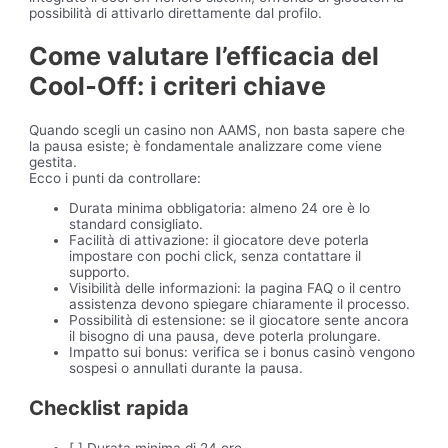
possibilità di attivarlo direttamente dal profilo.
Come valutare l’efficacia del
Cool‑Off: i criteri chiave
Quando scegli un casino non AAMS, non basta sapere che
la pausa esiste; è fondamentale analizzare come viene
gestita.
Ecco i punti da controllare:
Durata minima obbligatoria: almeno 24 ore è lo
standard consigliato.
Facilità di attivazione: il giocatore deve poterla
impostare con pochi click, senza contattare il
supporto.
Visibilità delle informazioni: la pagina FAQ o il centro
assistenza devono spiegare chiaramente il processo.
Possibilità di estensione: se il giocatore sente ancora
il bisogno di una pausa, deve poterla prolungare.
Impatto sui bonus: verifica se i bonus casinò vengono
sospesi o annullati durante la pausa.
Checklist rapida
[ ] Durata minima di 24 ore