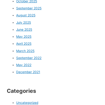
October 2025
September 2025
August 2025
July 2025
June 2025
May 2025
April 2025
March 2025
September 2022
May 2022
December 2021
Categories
Uncategorized