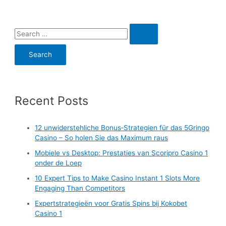
S
e
a
r
c
Recent Posts
h
f
o
12 unwiderstehliche Bonus‑Strategien für das 5Gringo
Casino – So holen Sie das Maximum raus
r
:
Mobiele vs Desktop: Prestaties van Scoripro Casino 1
onder de Loep
10 Expert Tips to Make Casino Instant 1 Slots More
Engaging Than Competitors
Expertstrategieën voor Gratis Spins bij Kokobet
Casino 1