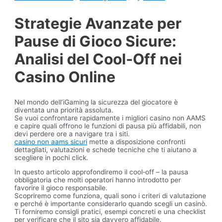
Strategie Avanzate per
Pause di Gioco Sicure:
Analisi del Cool‑Off nei
Casino Online
Nel mondo dell’iGaming la sicurezza del giocatore è
diventata una priorità assoluta.
Se vuoi confrontare rapidamente i migliori casino non AAMS
e capire quali offrono le funzioni di pausa più affidabili, non
devi perdere ore a navigare tra i siti.
casino non aams sicuri
mette a disposizione confronti
dettagliati, valutazioni e schede tecniche che ti aiutano a
scegliere in pochi click.
In questo articolo approfondiremo il cool‑off – la pausa
obbligatoria che molti operatori hanno introdotto per
favorire il gioco responsabile.
Scopriremo come funziona, quali sono i criteri di valutazione
e perché è importante considerarlo quando scegli un casinò.
Ti forniremo consigli pratici, esempi concreti e una checklist
per verificare che il sito sia davvero affidabile.