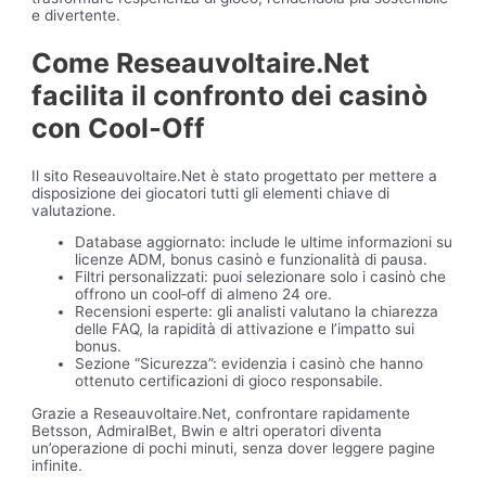
e divertente.
Come Reseauvoltaire.Net
facilita il confronto dei casinò
con Cool‑Off
Il sito Reseauvoltaire.Net è stato progettato per mettere a
disposizione dei giocatori tutti gli elementi chiave di
valutazione.
Database aggiornato: include le ultime informazioni su
licenze ADM, bonus casinò e funzionalità di pausa.
Filtri personalizzati: puoi selezionare solo i casinò che
offrono un cool‑off di almeno 24 ore.
Recensioni esperte: gli analisti valutano la chiarezza
delle FAQ, la rapidità di attivazione e l’impatto sui
bonus.
Sezione “Sicurezza”: evidenzia i casinò che hanno
ottenuto certificazioni di gioco responsabile.
Grazie a Reseauvoltaire.Net, confrontare rapidamente
Betsson, AdmiralBet, Bwin e altri operatori diventa
un’operazione di pochi minuti, senza dover leggere pagine
infinite.