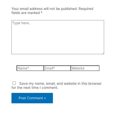
Your email address will not be published.
Required
fields are marked
*
Type
here..
Name*
Email*
Website
Save my name, email, and website in this browser
for the next time I comment.